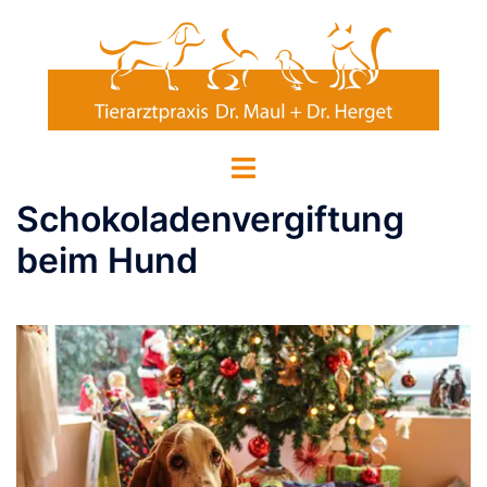
Zum
Inhalt
springen
Menü
umschalten
Schokoladenvergiftung
beim Hund